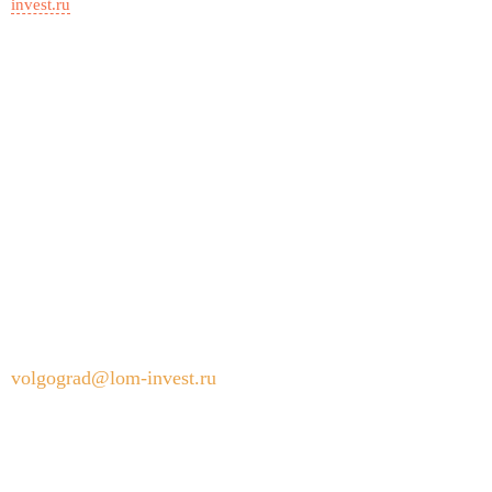
invest.ru
КОНТАКТЫ
400012, Россия, Волгоград, Джаныбековская улица, 2Б
400065, Россия, Волгоград, улица Генерала Ватутина,
28
+7 (844) 245-98-91
volgograd@lom-invest.ru
Режим работы пункта приема металлолома: ежедневно
с 8:00 до 18:00